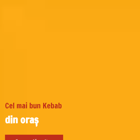
C
e
l
m
a
i
b
u
n
K
e
b
a
b
d
i
n
o
r
a
ș